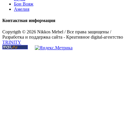
Бон Вояж
Амелия
Стол письменный "Сиело"
Контактная информация
Copyrigth ©
2026 Nikkos Mebel / Все права защищены /
Разработка и поддержка сайта - Креативное digital-агентство
TRINITY