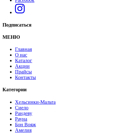
Facebook
Подписаться
МЕНЮ
Главная
О нас
Каталог
Стол письменный "Сиело"
Акции
Прайсы
Контакты
Категории
Хельсинки-Мальта
Сиело
Рандеву
Рауна
Бон Вояж
Амелия