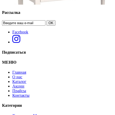
Рассылка
OK
Facebook
Подписаться
МЕНЮ
Главная
О нас
Каталог
Стол письменный "Сиело"
Акции
Прайсы
Контакты
Категории